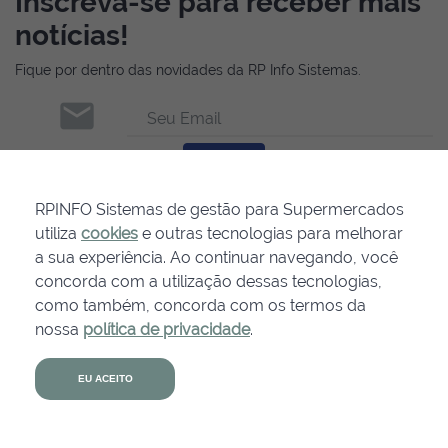
Inscreva-se para receber mais
notícias!
Fique por dentro das novidades da RP Info Sistemas.
email
Seu Email
INSCREVER-SE
RPINFO Sistemas de gestão para Supermercados
utiliza
cookies
e outras tecnologias para melhorar
a sua experiência. Ao continuar navegando, você
concorda com a utilização dessas tecnologias,
como também, concorda com os termos da
nossa
política de privacidade
.
Agende uma
demonstração
EU ACEITO
Links Úteis:
Cookies
Política de Privacidade
RTS