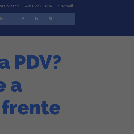
lhe Conosco
Portal do Cliente
Webmail
tato
ma PDV?
e a
frente
a