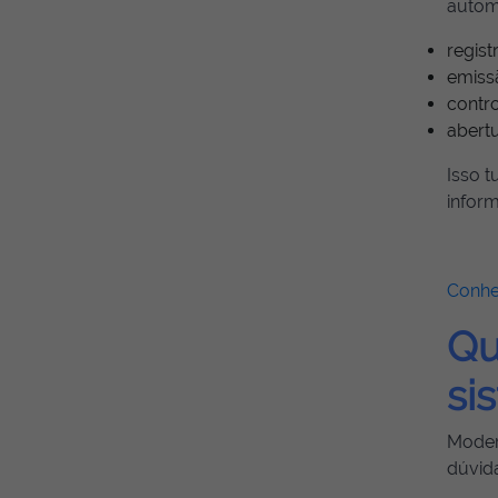
autom
regist
emissã
contro
abert
Isso 
infor
Conhe
Qu
si
Moder
dúvid