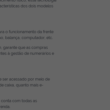
cimento físico, essa tecnologia
racterísticas dos dois modelos
ara o funcionamento da frente
ão, balança, computador, etc.
m, garante que as compras
ntes à gestão de numerários e
e ser acessado por meio de
 de caixa, quanto mais e-
a conta com todas as
venda.