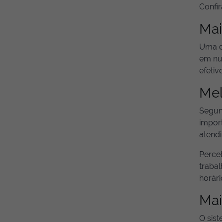
Confir
Mai
Uma d
em nu
efetiv
Mel
Segun
import
atendi
Perceb
traba
horári
Mai
O sist