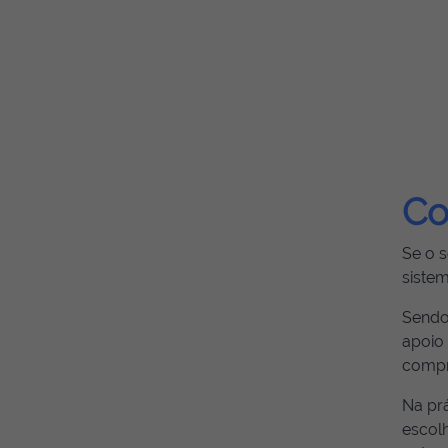
Co
Se o 
siste
Sendo
apoio 
compr
Na prá
escol