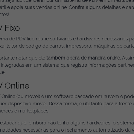
 seja fácil de identificar um sistema de PDV em um estabele
átil e apoia suas vendas online. Confira alguns detalhes e ca
ntes!
 Fixo
tema de PDV fico reúne softwares e hardwares necessários p
xa: leitor de código de barras, impressora, máquinas de cart
ortante notar que ele
também opera de maneira online
. Assi
 integradas em um sistema que registra informações pertine
ue.
 Online
 Online (ou móvel) é um software baseado em nuvem e pod
er dispositivo móvel. Dessa forma, é útil tanto para a frente
rces e marketplaces.
destacar que, embora não tenha alguns hardwares, o sistem
onalidades necessárias para o fechamento automatizado da 