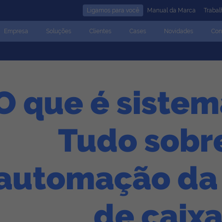
Ligamos para você
Manual da Marca
Traba
Empresa
Soluções
Clientes
Cases
Novidades
Con
O que é siste
Tudo sobr
automação da 
de caix