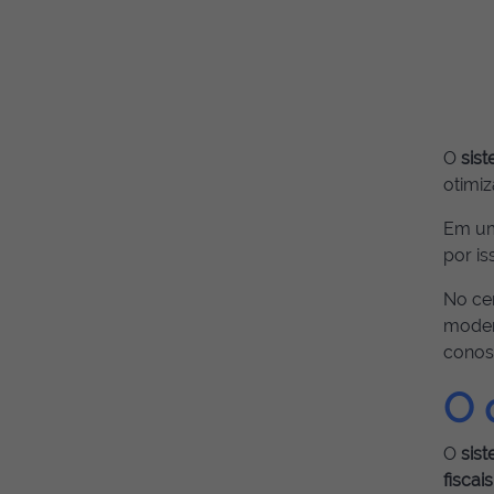
O
sis
otimiz
Em um
por i
No ce
moder
conos
O 
​O
sis
fisca