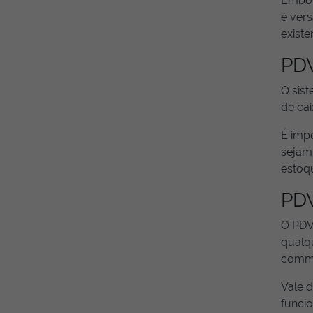
Embora
é vers
existe
PDV
O sis
de cai
É imp
sejam
estoq
PDV
O PDV
qualqu
comme
Vale 
funci