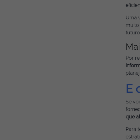
eficie
Uma v
muito
futuro
Mai
Por r
infor
plane
E 
Se vo
fornec
que a
Para t
estrat