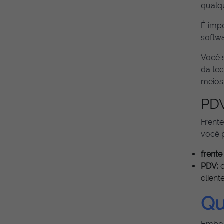
qualq
É imp
softwa
Você 
da tec
meios
PDV
Frent
você 
frente
PDV:
o
clien
Qu